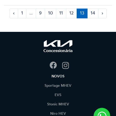
‹
1
...
9
10
11
12
13
14
›
NOVOS
Sportage MHEV
EV5
Stonic MHEV
Niro HEV