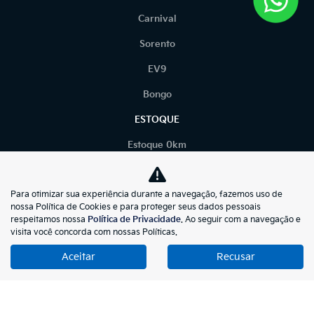
Carnival
Sorento
EV9
Bongo
ESTOQUE
Estoque 0km
Seminovos Certificados
Para otimizar sua experiência durante a navegação, fazemos uso de
Seminovos
nossa Política de Cookies e para proteger seus dados pessoais
respeitamos nossa
Política de Privacidade
. Ao seguir com a navegação e
PÓS-VENDAS
visita você concorda com nossas Políticas.
Peças e Acessórios
Aceitar
Recusar
Serviços
TRABALHE CONOSCO