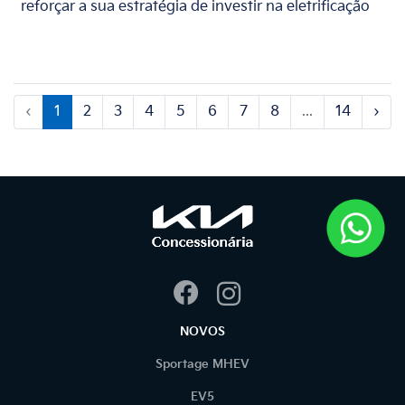
reforçar a sua estratégia de investir na eletrificação
‹
1
2
3
4
5
6
7
8
...
14
›
NOVOS
Sportage MHEV
EV5