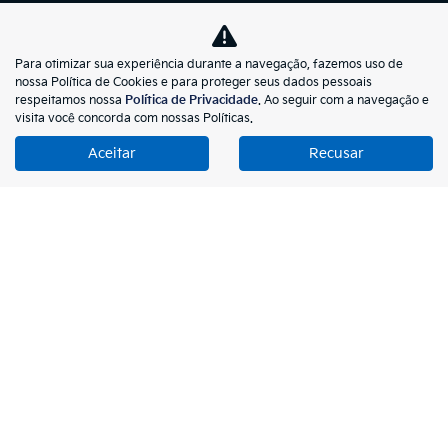
Stonic MHEV
Niro HEV
Para otimizar sua experiência durante a navegação, fazemos uso de
nossa Política de Cookies e para proteger seus dados pessoais
Carnival
respeitamos nossa
Política de Privacidade
. Ao seguir com a navegação e
visita você concorda com nossas Políticas.
Sorento
Aceitar
Recusar
EV9
Bongo
ESTOQUE
Estoque 0km
Seminovos Certificados
Seminovos
PÓS-VENDAS
Peças e Acessórios