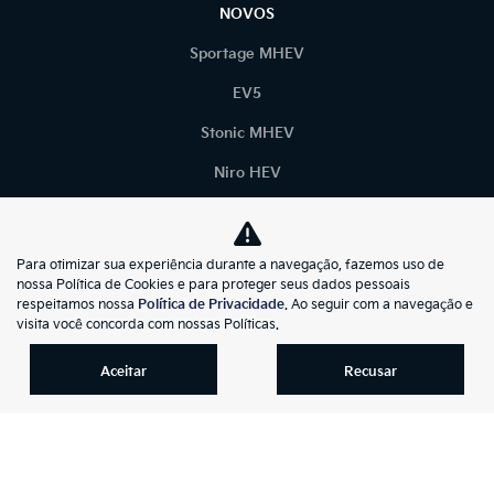
NOVOS
Sportage MHEV
EV5
Stonic MHEV
Niro HEV
Carnival
Sorento
Para otimizar sua experiência durante a navegação, fazemos uso de
nossa Política de Cookies e para proteger seus dados pessoais
EV9
respeitamos nossa
Política de Privacidade
. Ao seguir com a navegação e
visita você concorda com nossas Políticas.
Bongo
ESTOQUE
Aceitar
Recusar
Estoque 0km
Seminovos Certificados
Seminovos