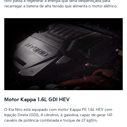
Niro passa a regenerar a energia que seria desperdiçada para
recarregar a bateria de alta tensão que alimenta o motor elétrico.
Motor Kappa 1.6L GDI HEV
O Kia Niro está equipado com motor Kappa PE 1.6L HEV com
Injeção Direta (GDI), 4 cilindros, à gasolina, capaz de gerar 141
cavalos de potência combinada e torque de 27 kgf/m.