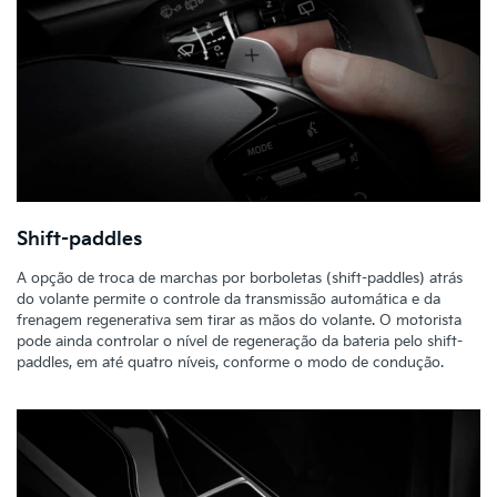
Shift-paddles
A opção de troca de marchas por borboletas (shift-paddles) atrás
do volante permite o controle da transmissão automática e da
frenagem regenerativa sem tirar as mãos do volante. O motorista
pode ainda controlar o nível de regeneração da bateria pelo shift-
paddles, em até quatro níveis, conforme o modo de condução.