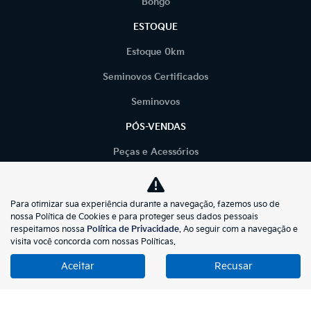
Bongo
ESTOQUE
Estoque 0km
Seminovos Certificados
Seminovos
PÓS-VENDAS
Peças e Acessórios
Serviços
TRABALHE CONOSCO
Para otimizar sua experiência durante a navegação, fazemos uso de
nossa Política de Cookies e para proteger seus dados pessoais
CONTATO
respeitamos nossa
Política de Privacidade
. Ao seguir com a navegação e
visita você concorda com nossas Políticas.
POLÍTICA DE PRIVACIDADE
Aceitar
Recusar
BLOG
LGPD