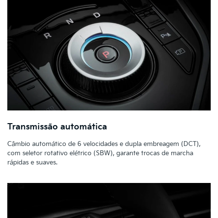
Transmissão automática
Câmbio automático de 6 velocidades e dupla embreagem (DCT),
com seletor rotativo elétrico (SBW), garante trocas de marcha
rápidas e suaves.