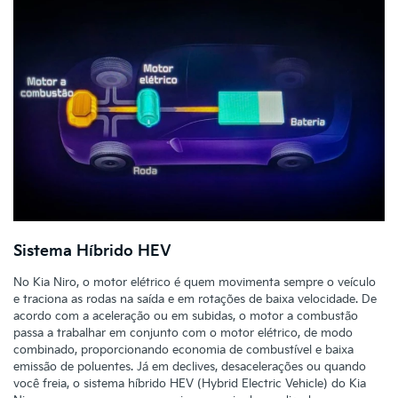
Sistema Híbrido HEV
No Kia Niro, o motor elétrico é quem movimenta sempre o veículo
e traciona as rodas na saída e em rotações de baixa velocidade. De
acordo com a aceleração ou em subidas, o motor a combustão
passa a trabalhar em conjunto com o motor elétrico, de modo
combinado, proporcionando economia de combustível e baixa
emissão de poluentes. Já em declives, desacelerações ou quando
você freia, o sistema híbrido HEV (Hybrid Electric Vehicle) do Kia