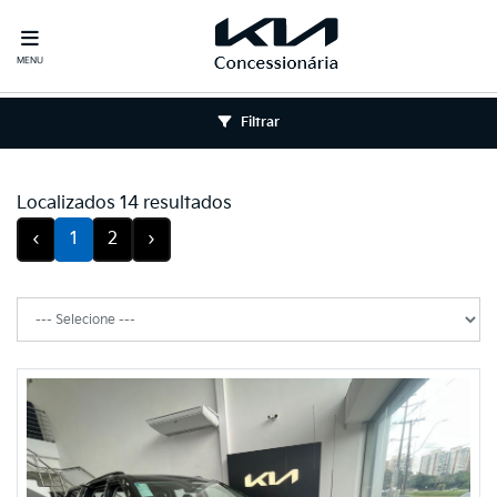
MENU
Filtrar
Localizados 14 resultados
‹
1
2
›