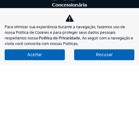
Para otimizar sua experiência durante a navegação, fazemos uso de
nossa Política de Cookies e para proteger seus dados pessoais
NOVOS
respeitamos nossa
Política de Privacidade
. Ao seguir com a navegação e
visita você concorda com nossas Políticas.
Sportage MHEV
Aceitar
Recusar
EV5
Stonic MHEV
Niro HEV
Carnival
Sorento
EV9
Bongo
ESTOQUE