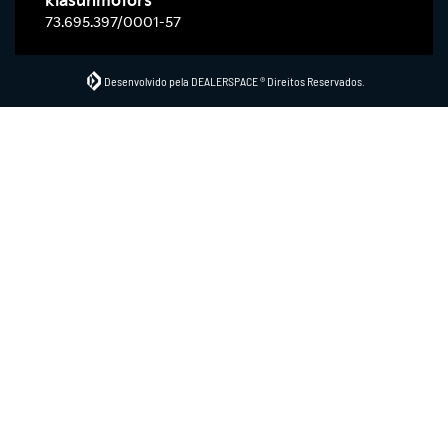
kiasunmotors
73.695.397/0001-57
Desenvolvido pela DEALERSPACE ® Direitos Reservados.