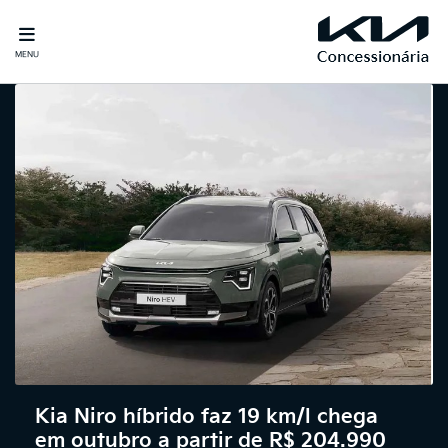
MENU
Kia Niro híbrido faz 19 km/l chega
em outubro a partir de R$ 204.990