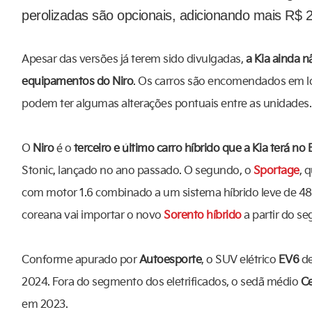
perolizadas são opcionais, adicionando mais R$ 2,8
Apesar das versões já terem sido divulgadas,
a Kia ainda n
equipamentos do Niro
. Os carros são encomendados em l
podem ter algumas alterações pontuais entre as unidades.
O
Niro
é o
terceiro e último carro híbrido que a Kia terá no
Stonic, lançado no ano passado. O segundo, o
Sportage
, 
com motor 1.6 combinado a um sistema híbrido leve de 48
coreana vai importar o novo
Sorento híbrido
a partir do s
Conforme apurado por
Autoesporte
, o SUV elétrico
EV6
de
2024. Fora do segmento dos eletrificados, o sedã médio
C
em 2023.