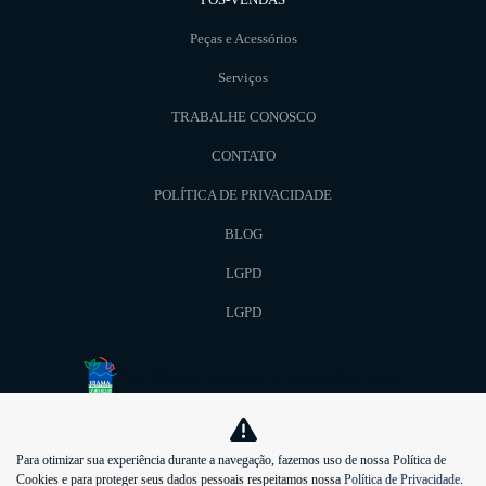
Peças e Acessórios
Serviços
TRABALHE CONOSCO
CONTATO
POLÍTICA DE PRIVACIDADE
BLOG
LGPD
LGPD
No trânsito, enxergar o outro salva vidas.
kiasunmotors
Para otimizar sua experiência durante a navegação, fazemos uso de nossa Política de
Cookies e para proteger seus dados pessoais respeitamos nossa
Política de Privacidade
.
73.695.397/0001-57