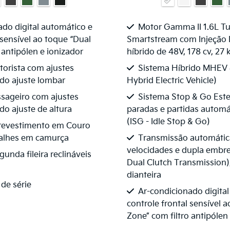
ado digital automático e
Motor Gamma II 1.6L T
 sensível ao toque “Dual
Smartstream com Injeção D
 antipólen e ionizador
híbrido de 48V, 178 cv, 27 
orista com ajustes
Sistema Híbrido MHEV 
indo ajuste lombar
Hybrid Electric Vehicle)
sageiro com ajustes
Sistema Stop & Go Est
ndo ajuste de altura
paradas e partidas automá
(ISG - Idle Stop & Go)
revestimento em Couro
talhes em camurça
Transmissão automátic
velocidades e dupla embr
unda fileira reclináveis
Dual Clutch Transmission)
dianteira
 de série
Ar-condicionado digita
controle frontal sensível 
Zone” com filtro antipólen