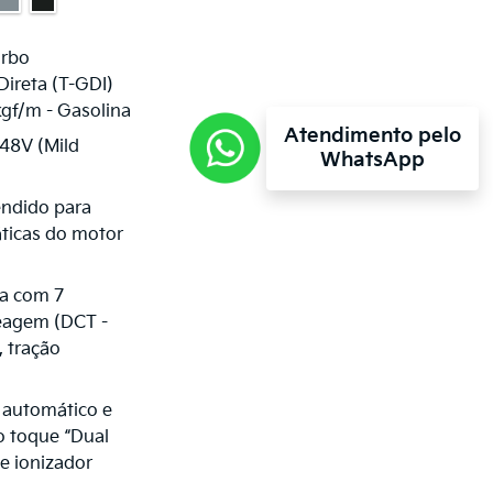
urbo
ireta (T-GDI)
kgf/m - Gasolina
Atendimento pelo
48V (Mild
WhatsApp
endido para
ticas do motor
a com 7
eagem (DCT -
, tração
l automático e
ao toque “Dual
 e ionizador