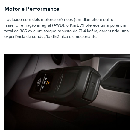
Motor e Performance
Equipado com dois motores elétricos (um dianteiro e outro
traseiro) e tração integral (AWD), o Kia EV9 oferece uma potência
total de 385 cv e um torque robusto de 71,4 kgf.m, garantindo uma
experiência de condução dinâmica e emocionante.