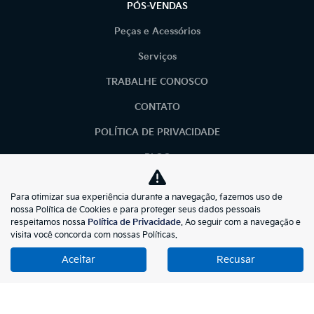
PÓS-VENDAS
Peças e Acessórios
Serviços
TRABALHE CONOSCO
CONTATO
POLÍTICA DE PRIVACIDADE
BLOG
LGPD
Para otimizar sua experiência durante a navegação, fazemos uso de
LGPD
nossa Política de Cookies e para proteger seus dados pessoais
respeitamos nossa
Política de Privacidade
. Ao seguir com a navegação e
visita você concorda com nossas Políticas.
No trânsito, enxergar o outro salva vidas.
Aceitar
Recusar
kiasunmotors