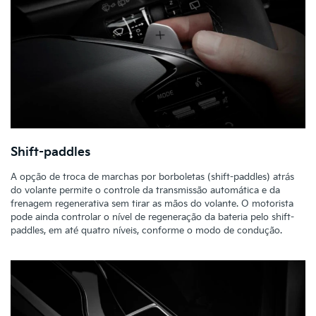
Shift-paddles
A opção de troca de marchas por borboletas (shift-paddles) atrás
do volante permite o controle da transmissão automática e da
frenagem regenerativa sem tirar as mãos do volante. O motorista
pode ainda controlar o nível de regeneração da bateria pelo shift-
paddles, em até quatro níveis, conforme o modo de condução.