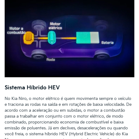
Sistema Híbrido HEV
No Kia Niro, o motor elétrico é quem movimenta sempre o veículo
e traciona as rodas na saída e em rotações de baixa velocidade. De
acordo com a aceleração ou em subidas, o motor a combustão
passa a trabalhar em conjunto com o motor elétrico, de modo
combinado, proporcionando economia de combustível e baixa
emissão de poluentes. Já em declives, desacelerações ou quando
você freia, o sistema híbrido HEV (Hybrid Electric Vehicle) do Kia