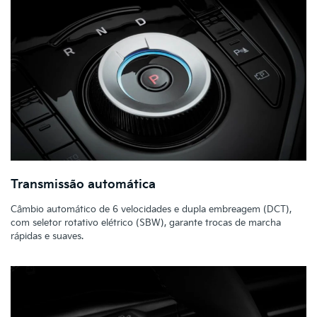
Transmissão automática
Câmbio automático de 6 velocidades e dupla embreagem (DCT),
com seletor rotativo elétrico (SBW), garante trocas de marcha
rápidas e suaves.