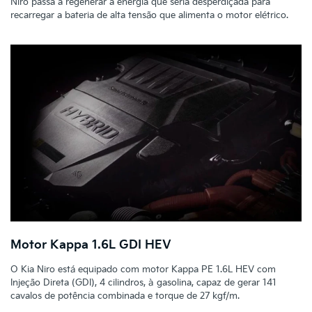
Niro passa a regenerar a energia que seria desperdiçada para
recarregar a bateria de alta tensão que alimenta o motor elétrico.
Motor Kappa 1.6L GDI HEV
O Kia Niro está equipado com motor Kappa PE 1.6L HEV com
Injeção Direta (GDI), 4 cilindros, à gasolina, capaz de gerar 141
cavalos de potência combinada e torque de 27 kgf/m.