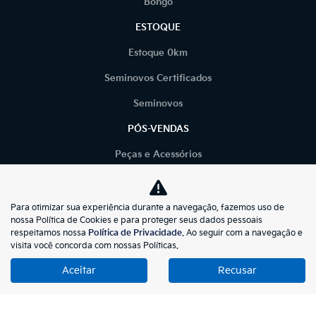
Bongo
ESTOQUE
Estoque 0km
Seminovos Certificados
Seminovos
PÓS-VENDAS
Peças e Acessórios
Serviços
TRABALHE CONOSCO
Para otimizar sua experiência durante a navegação, fazemos uso de
nossa Política de Cookies e para proteger seus dados pessoais
CONTATO
respeitamos nossa
Política de Privacidade
. Ao seguir com a navegação e
visita você concorda com nossas Políticas.
POLÍTICA DE PRIVACIDADE
Aceitar
Recusar
BLOG
LGPD