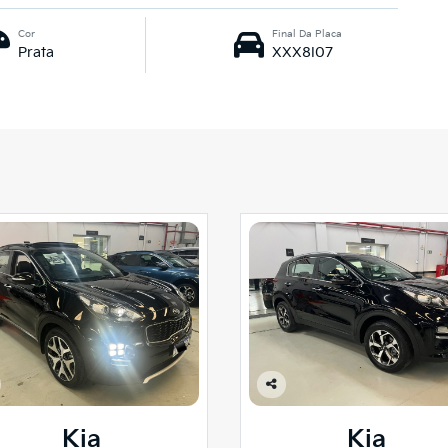
Cor
Final Da Placa
Prata
XXX8I07
Co
mp
Kia
Kia
arti