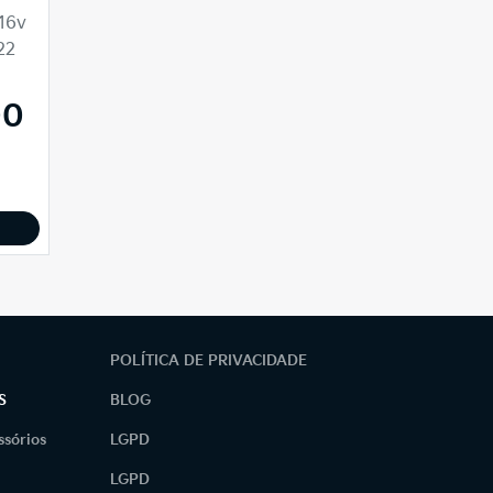
 16v
22
00
POLÍTICA DE PRIVACIDADE
S
BLOG
ssórios
LGPD
LGPD