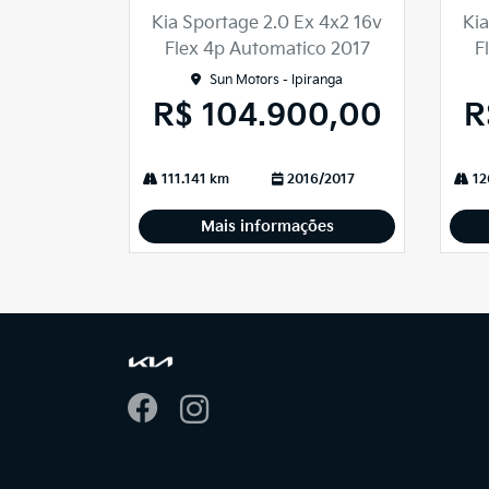
lhe
lhe
Kia Sportage 2.0 Ex 4x2 16v
Kia
Flex 4p Automatico 2017
F
Sun Motors - Ipiranga
R$ 104.900,00
R
111.141 km
2016/2017
12
Mais informações