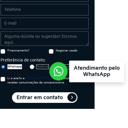
Financiamento?
Negociar usado
Preferência de contato:
Whatsapp
Telefone
Email
Atendimento pelo
WhatsApp
Li e aceito a
Política de Privacidade
e concordo em
receber comunicações da concessionária.
Entrar em contato