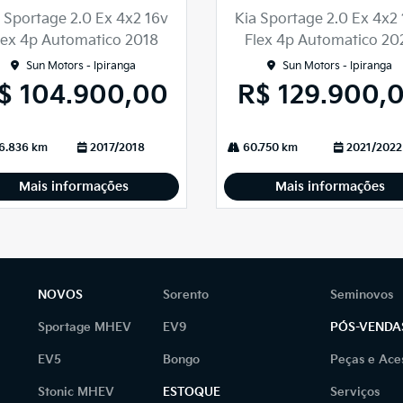
lhe
 Sportage 2.0 Ex 4x2 16v
Kia Sportage 2.0 Ex 4x2
lex 4p Automatico 2018
Flex 4p Automatico 20
Sun Motors - Ipiranga
Sun Motors - Ipiranga
$ 104.900,00
R$ 129.900,
6.836 km
2017/2018
60.750 km
2021/2022
Mais informações
Mais informações
NOVOS
Sorento
Seminovos
Sportage MHEV
EV9
PÓS-VENDA
EV5
Bongo
Peças e Ace
Stonic MHEV
ESTOQUE
Serviços