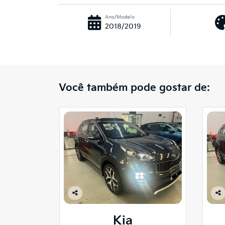
Ano/Modelo
2018/2019
Você também pode gostar de:
Co
Co
mp
mp
Kia
arti
arti