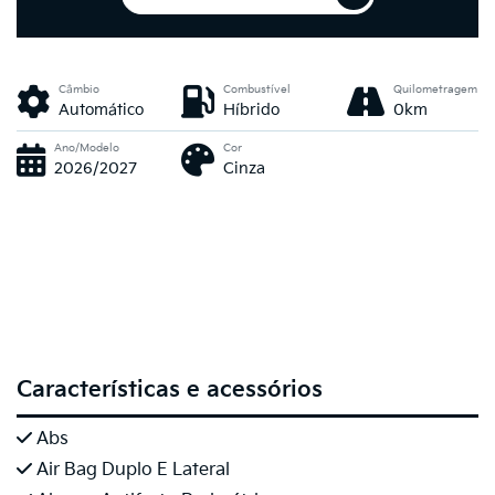
Câmbio
Combustível
Quilometragem
Automático
Híbrido
0km
Ano/Modelo
Cor
2026/2027
Cinza
Características e acessórios
Abs
Air Bag Duplo E Lateral