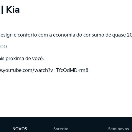
| Kia
esign e conforto com a economia do consumo de quase 20
0,00.
ais próxima de você.
//www.youtube.com/watch?v=TfcQdMD-rm8
NOVOS
Sorento
Seminovos