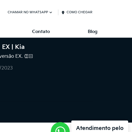
CHAMAR NO WHATSAPP
COMO CHEGAR
Contato
Blog
 EX | Kia
versão EX. 👏🏻
2/2023
Atendimento pelo