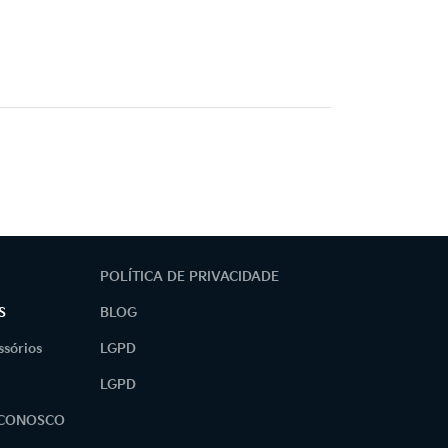
POLÍTICA DE PRIVACIDADE
S
BLOG
ssórios
LGPD
LGPD
 CONOSCO