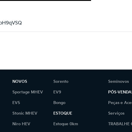
HbH9qVSQ
NOVOS
Sorento
Seminovos
Sportage MHEV
EV9
PÓS-VENDA
EV5
Bongo
Peças e Ace
Stonic MHEV
ESTOQUE
Serviços
Niro HEV
Estoque 0km
TRABALHE