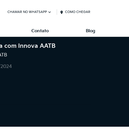
CHAMAR NO WHATSAPP
COMO CHEGAR
Contato
Blog
ia com Innova AATB
AATB
1/2024