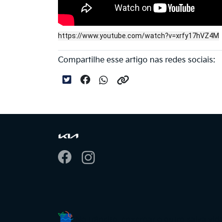
https://www.youtube.com/watch?v=xrfy17hVZ4M
Compartilhe esse artigo nas redes sociais:
No trânsito, enxergar o outro salva vid