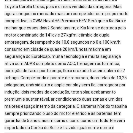
Toyota Corolla Cross, pois é o mais vendido da categoria. Mas
agora chegou no mercado mais um competidor com preço muito
competitivo, o GWM Haval H6 Premium HEV. Será que o Kia Niro é
melhor que esses dois? Sendo assim, o Kia Niro se destaca pelo
motor combinado de 141cv e 27 kgfm, câmbio de dupla
embreagem, desempenho de 10,8 segundos no 0 a 100 km/h,
consumo em cidade de quase 20 km/l, nota máxima em
segurança do EuroNcap, muita tecnologia e muita segurança
ativa com ADAS completo como ACC, frenagem automática,
correção de faixa, ponto cego, fluxo cruzado traseiro, além de 7
airbags. Completando o pacote de recursos, duas telas de 10,25
polegadas, android auto e apple car play sem fio, carregador por
indução, dois modos de condução, teto solar, acabamento
premium e sustentável, ar condicionado duas zonas e um dos
maiores espaço interno da categoria. O sistema híbrido trabalha
sempre priorizando o uso do motor elétrico e as baterias têm
garantia de 5 anos, assim como o carro como um todo. Ele vem
importado da Coréia do Sul e é trazido igualmente como é