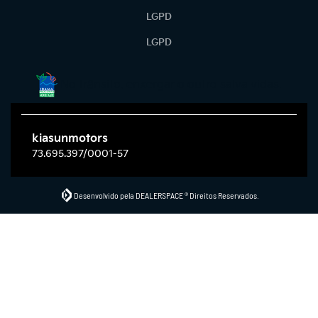
LGPD
LGPD
No trânsito, enxergar o outro salva vidas.
kiasunmotors
73.695.397/0001-57
Desenvolvido pela DEALERSPACE ® Direitos Reservados.