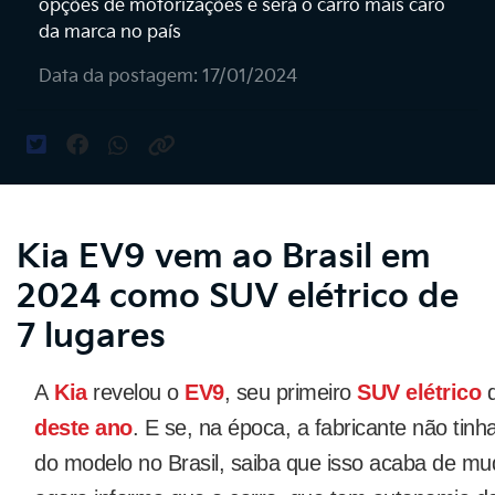
opções de motorizações e será o carro mais caro
da marca no país
Data da postagem: 17/01/2024
Kia EV9 vem ao Brasil em
2024 como SUV elétrico de
7 lugares
A
Kia
revelou o
EV9
, seu primeiro
SUV
elétrico
d
deste ano
. E se, na época, a fabricante não tin
do modelo no Brasil, saiba que isso acaba de mu