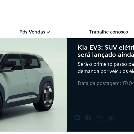
Pós-Vendas
Trabalhe conosco
Kia EV3: SUV elétr
será lançado aind
Será o primeiro passo p
demanda por veículos el
Data da postagem: 17/0