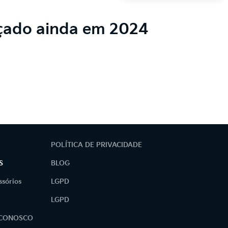
nçado ainda em 2024
POLÍTICA DE PRIVACIDADE
S
BLOG
ssórios
LGPD
LGPD
 CONOSCO