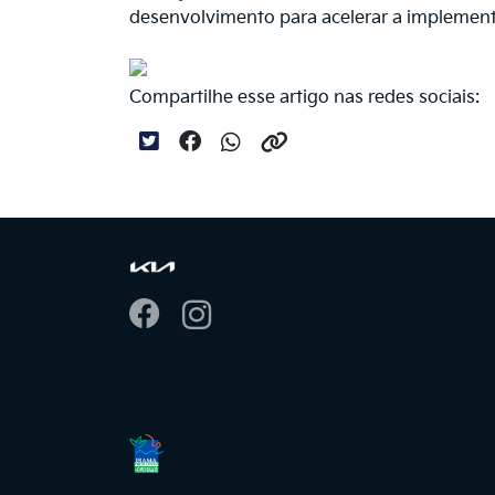
desenvolvimento para acelerar a implement
Compartilhe esse artigo nas redes sociais:
No trânsito, enxergar o outro salva vid