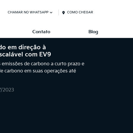
CHAMAR NO WHATSAPP
COMO CHEGAR
Contato
Blog
do em direção à
escalável com EV9
s emissões de carbono a curto prazo e
 de carbono em suas operações até
7/2023