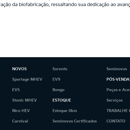
ação da biofabricação, ressaltando sua dedicação ao avanç
NOVOS
Sorento
Seminovos
Sportage MHEV
EV9
PÓS-VENDA
EV5
Bongo
Peças e Ace
Stonic MHEV
ESTOQUE
Serviços
Niro HEV
Estoque 0km
TRABALHE
as.
Carnival
Seminovos Certificados
CONTATO