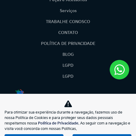
Peças e Acessórios
Serviços
TRABALHE CONOSCO
CONTATO
POLÍTICA DE PRIVACIDADE
BLOG
LGPD
LGPD
No trânsito, enxergar o outro salva vidas.
Para otimizar sua experiência durante a navegação, fazemos uso de
kiasunmotors
nossa Política de Cookies e para proteger seus dados pessoais
respeitamos nossa
Política de Privacidade
. Ao seguir com a navegação e
73.695.397/0001-57
visita você concorda com nossas Políticas.