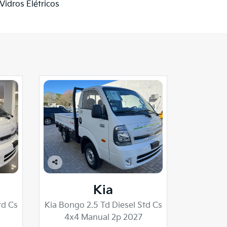
Vidros Elétricos
Co
mp
Kia
arti
lhe
td Cs
Kia Bongo 2.5 Td Diesel Std Cs
4x4 Manual 2p 2027