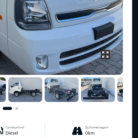
Combustível
Quilometragem
Diesel
0km