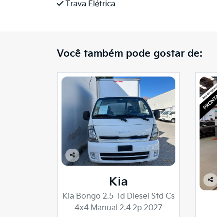
Trava Elétrica
Você também pode gostar de:
Co
mp
Kia
arti
Co
lhe
Kia Bongo 2.5 Td Diesel Std Cs
mp
arti
4x4 Manual 2.4 2p 2027
lhe