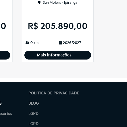
Sun Motors - Ipiranga
00
R$ 205.890,00
7
0 km
2026/2027
Mais informações
POLÍTICA DE PRIVACIDADE
S
BLOG
ssórios
LGPD
LGPD