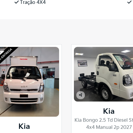
Tração 4X4
Co
mp
Kia
arti
lhe
Kia Bongo 2.5 Td Diesel S
Kia
4x4 Manual 2p 2027