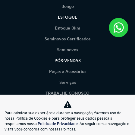
Bongo
ESTOQUE
Estoque 0km
Seminovos Certificados
Seminovos
PÓS-VENDAS
Peças e Acessórios
Serviços
TRABALHE CONOSCO
CONTATO
Para otimizar sua experiência durante a navegação, fazemos uso de
POLÍTICA DE PRIVACIDADE
nossa Política de Cookies e para proteger seus dados pessoais
respeitamos nossa
Política de Privacidade
. Ao seguir com a navegação e
BLOG
visita você concorda com nossas Políticas.