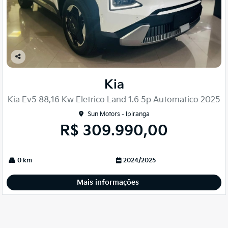
Co
mp
Kia
arti
lhe
Kia Ev5 88,16 Kw Eletrico Land 1.6 5p Automatico 2025
Sun Motors - Ipiranga
R$ 309.990,00
0 km
2024/2025
Mais informações