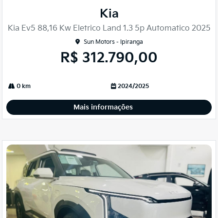
mp
Kia
arti
lhe
Kia Ev5 88,16 Kw Eletrico Land 1.3 5p Automatico 2025
Sun Motors - Ipiranga
R$ 312.790,00
0 km
2024/2025
Mais informações