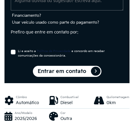
Financiamento?
Usar veículo usado como parte do pagamento?
Prefiro que entre em contato por:
Li e aceito a
Política de Privacidade
e concordo em receber
comunicações da concessionária.
Entrar em contato
Câmbio
Combustível
Quilometragem
Automático
Diesel
0km
Ano/Modelo
Cor
2025/2026
Outra