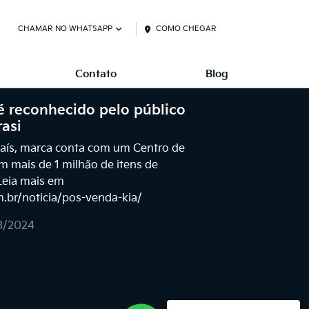
CHAMAR NO WHATSAPP
COMO CHEGAR
Contato
Blog
é reconhecido pelo público
asi
aís, marca conta com um Centro de
m mais de 1 milhão de itens de
Leia mais em
m.br/noticia/pos-venda-kia/
3/2024