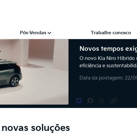
Pós-Vendas
Trabalhe conosco
Novos tempos exi
O novo Kia Niro Híbrido
eficiência e sustentabili
Data da postagem: 22/0
novas soluções