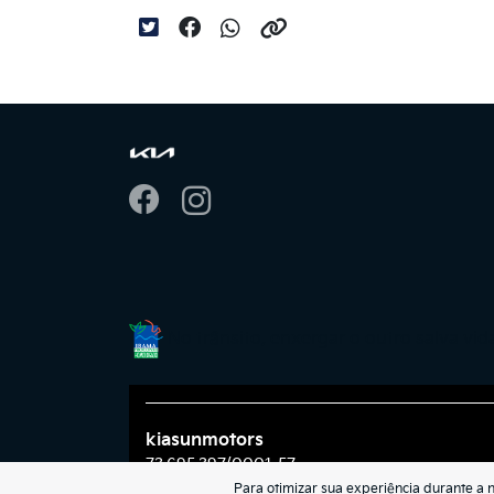
No trânsito, enxergar o outro salva vid
kiasunmotors
73.695.397/0001-57
Para otimizar sua experiência durante a 