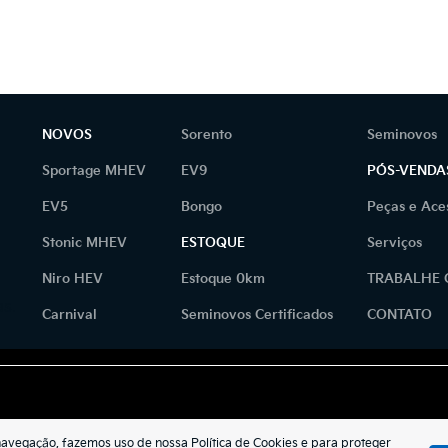
NOVOS
Sorento
Seminovos
Sportage MHEV
EV9
PÓS-VENDA
EV5
Bongo
Peças e Ace
Stonic MHEV
ESTOQUE
Serviços
Niro HEV
Estoque 0km
TRABALHE
as.
Carnival
Seminovos Certificados
CONTATO
navegação, fazemos uso de nossa Política de Cookies e para proteger