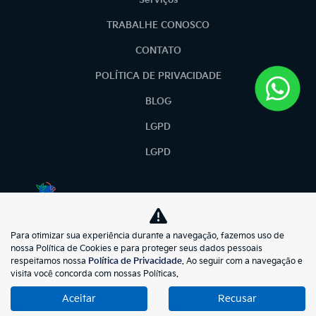
Serviços
TRABALHE CONOSCO
CONTATO
POLÍTICA DE PRIVACIDADE
BLOG
LGPD
LGPD
No trânsito, enxergar o outro salva vidas.
Para otimizar sua experiência durante a navegação, fazemos uso de
kiasunmotors
nossa Política de Cookies e para proteger seus dados pessoais
respeitamos nossa
Política de Privacidade
. Ao seguir com a navegação e
73.695.397/0001-57
visita você concorda com nossas Políticas.
Aceitar
Recusar
Desenvolvido pela DEALERSPACE ® Direitos Reservados.