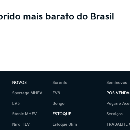
íbrido mais barato do Brasil
NOVOS
Sorento
Seminovos
Sportage MHEV
EV9
PÓS-VENDA
EV5
Bongo
Peças e Ace
Stonic MHEV
ESTOQUE
Serviços
Niro HEV
Estoque 0km
TRABALHE