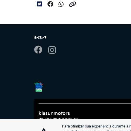
No trânsito, enxergar o outro salva vid
kiasunmotors
73.695.397/0001-57
Para otimizar sua experiência durante a 