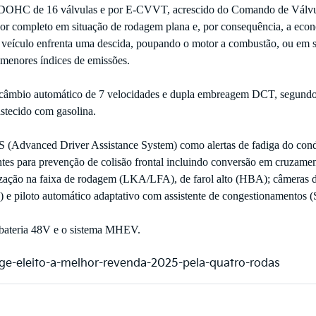
 DOHC de 16 válvulas e por E-CVVT, acrescido do Comando de Válvu
por completo em situação de rodagem plana e, por consequência, a eco
 veículo enfrenta uma descida, poupando o motor a combustão, ou em s
 menores índices de emissões.
ao câmbio automático de 7 velocidades e dupla embreagem DCT, segundo
astecido com gasolina.
 (Advanced Driver Assistance System) como alertas de fadiga do con
es para prevenção de colisão frontal incluindo conversão em cruzament
ização na faixa de rodagem (LKA/LFA), de farol alto (HBA); câmeras 
) e piloto automático adaptativo com assistente de congestionamentos 
a bateria 48V e o sistema MHEV.
age-eleito-a-melhor-revenda-2025-pela-quatro-rodas