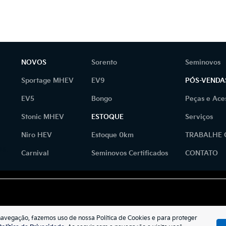
NOVOS
Sorento
Seminovos
Sportage MHEV
EV9
PÓS-VENDA
EV5
Bongo
Peças e Ace
Stonic MHEV
ESTOQUE
Serviços
Niro HEV
Estoque 0km
TRABALHE
as.
Carnival
Seminovos Certificados
CONTATO
navegação, fazemos uso de nossa Política de Cookies e para proteger