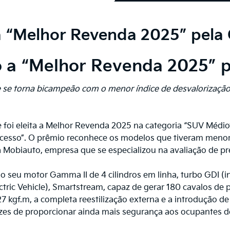
 a “Melhor Revenda 2025” pela
to a “Melhor Revenda 2025” 
 se torna bicampeão com o menor índice de desvalorização
 foi eleita a Melhor Revenda 2025 na categoria “SUV Médio
Acesso”. O prêmio reconhece os modelos que tiveram menor 
 Mobiauto, empresa que se especializou na avaliação de pr
o seu motor Gamma II de 4 cilindros em linha, turbo GDI (inje
ctric Vehicle), Smartstream, capaz de gerar 180 cavalos 
27 kgf.m, a completa reestilização externa e a introdução d
zes de proporcionar ainda mais segurança aos ocupantes do