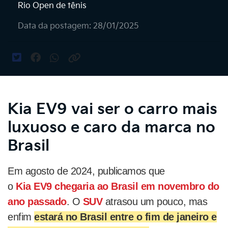
Rio Open de tênis
Data da postagem: 28/01/2025
Kia EV9 vai ser o carro mais
luxuoso e caro da marca no
Brasil
Em agosto de 2024, publicamos que
o
Kia
EV9
chegaria ao Brasil em novembro do
ano passado
. O
SUV
atrasou um pouco, mas
enfim
estará no Brasil entre o fim de janeiro e