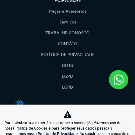
PÓS-VENDAS
Peças e Acessórios
Serviços
TRABALHE CONOSCO
CONTATO
POLÍTICA DE PRIVACIDADE
BLOG
LGPD
LGPD
No trânsito, enxergar o outro salva vidas.
Para otimizar sua experiência durante a navegação, fazemos uso de
kiasunmotors
nossa Política de Cookies e para proteger seus dados pessoais
respeitamos nossa
Política de Privacidade
. Ao seguir com a navegação e
73.695.397/0001-57