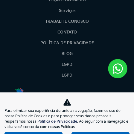
Peças e Acessórios
Serviços
TRABALHE CONOSCO
CONTATO
POLÍTICA DE PRIVACIDADE
BLOG
LGPD
LGPD
No trânsito, enxergar o outro salva vidas.
Para otimizar sua experiência durante a navegação, fazemos uso de
kiasunmotors
nossa Política de Cookies e para proteger seus dados pessoais
respeitamos nossa
Política de Privacidade
. Ao seguir com a navegação e
73.695.397/0001-57
visita você concorda com nossas Políticas.