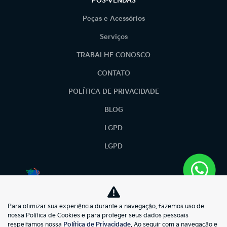
PÓS-VENDAS
Peças e Acessórios
Serviços
TRABALHE CONOSCO
CONTATO
POLÍTICA DE PRIVACIDADE
BLOG
LGPD
LGPD
No trânsito, enxergar o outro salva vidas.
Para otimizar sua experiência durante a navegação, fazemos uso de
kiasunmotors
nossa Política de Cookies e para proteger seus dados pessoais
respeitamos nossa
Política de Privacidade
. Ao seguir com a navegação e
73.695.397/0001-57