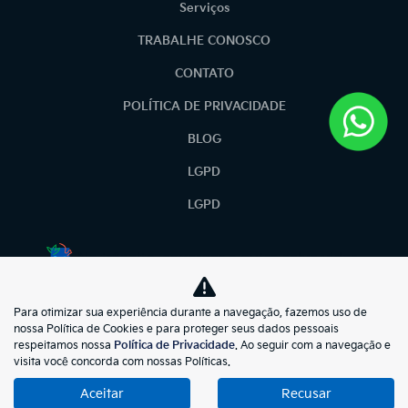
Serviços
TRABALHE CONOSCO
CONTATO
POLÍTICA DE PRIVACIDADE
BLOG
LGPD
LGPD
No trânsito, enxergar o outro salva vidas.
Para otimizar sua experiência durante a navegação, fazemos uso de
kiasunmotors
nossa Política de Cookies e para proteger seus dados pessoais
respeitamos nossa
Política de Privacidade
. Ao seguir com a navegação e
73.695.397/0001-57
visita você concorda com nossas Políticas.
Aceitar
Recusar
Desenvolvido pela DEALERSPACE ® Direitos Reservados.