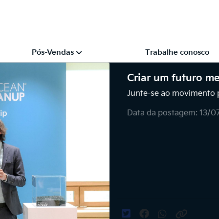
Pós-Vendas
Trabalhe conosco
Criar um futuro me
Junte-se ao movimento pa
Data da postagem: 13/0