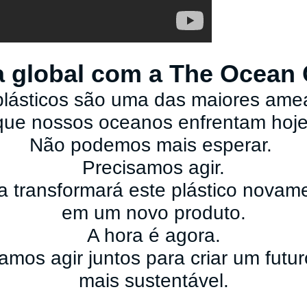
a global com a The Ocean
plásticos são uma das
maiores ame
que
nossos oceanos enfrentam hoje
Não podemos mais esperar.
Precisamos agir.
a transformará este
plástico novam
em
um novo produto.
A hora é agora.
amos agir juntos para
criar
um futu
mais sustentável.