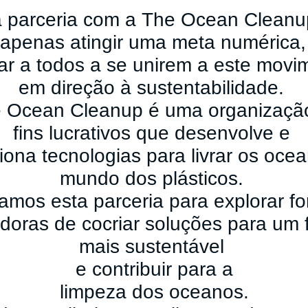
 parceria com a
The Ocean Clean
 apenas atingir uma
meta numérica
rar a todos a se
unirem a este mov
em direção à sustentabilidade.
e Ocean Cleanup é uma
organizaçã
fins
lucrativos que desenvolve e
iona tecnologias
para
livrar os oc
mundo dos plásticos.
amos esta parceria para
explorar f
adoras
de cocriar soluções
para
um
mais sustentável
e
contribuir
para a
limpeza dos oceanos.