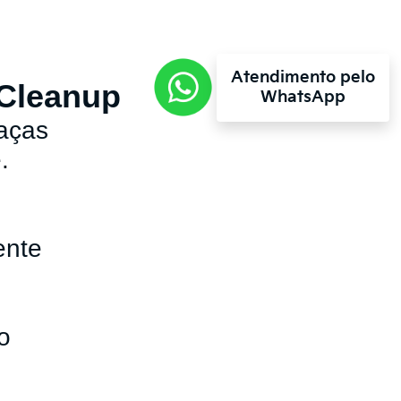
Atendimento pelo
 Cleanup
WhatsApp
aças
.
ente
ro