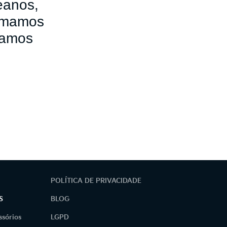
eanos,
ormamos
camos
POLÍTICA DE PRIVACIDADE
S
BLOG
ssórios
LGPD