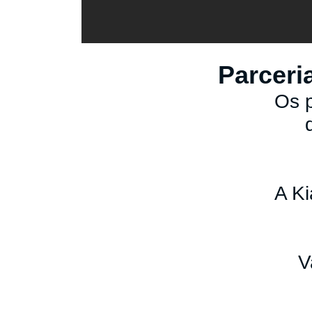
Parceri
Os 
A Ki
V