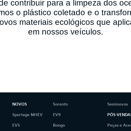
de contribuir para a limpeza dos oc
amos o plástico coletado e o transf
ovos
materiais ecológicos que apli
em
nossos veículos.
NOVOS
Sorento
Seminovos
Sportage MHEV
EV9
PÓS-VENDA
EV5
Bongo
Peças e Ace