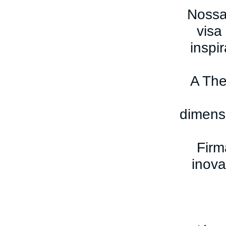
Nossa
visa
inspi
A Th
dimens
Firm
inov