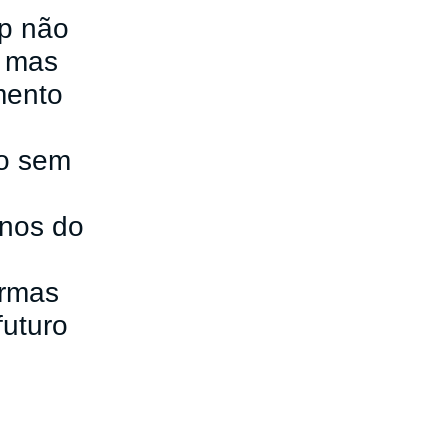
up não
,
mas
imento
o sem
eanos do
ormas
futuro