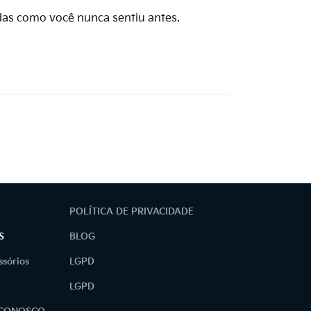
das como você nunca sentiu antes.
POLÍTICA DE PRIVACIDADE
S
BLOG
ssórios
LGPD
LGPD