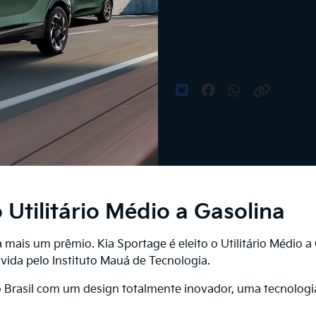
o Utilitário Médio a Gasolina
 mais um prêmio. Kia Sportage é eleito o Utilitário Médi
ida pelo Instituto Mauá de Tecnologia.
 Brasil com um design totalmente inovador, uma tecnologi